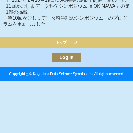
←
2027年1月18～19日に沖縄県那覇市で開催予定の「第
11回かごしまデータ科学シンポジウム in OKINAWA」の第
1報の掲載
「第10回かごしまデータ科学記念シンポジウム」のプログ
ラムを更新しました
→
トップページ
Log in
Copyright © Kagosima Data Science Sympiosium, All rights reserved.