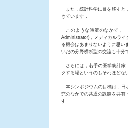
また，統計科学に目を移すと，
きています．
このような時流のなかで，「交流の
Administrator)，メ
る機会はあまりないように思い
いだの分野横断型の交流も十分
さらには，若手の医学統計家，
クする場というのもそれほどな
本シンポジウムの目標は，日頃
究のなかでの共通の課題を共有
す．